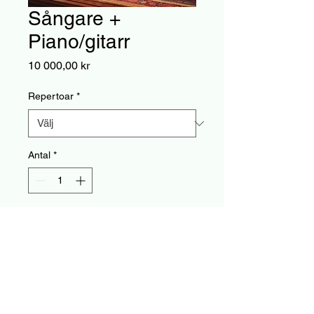
Sångare +
Piano/gitarr
Pris
10 000,00 kr
Repertoar
*
Antal
*
Lägg i kundvagn
En professionell sångare som 
framför låtar med komp